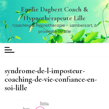
P
Emilie Dagbert Coach &
a
s
Hypnothérapeute Lille
s
Coaching & hypnothérapie – Lambersart, à
e
proximité de Lille
r
a
u
c
o
n
syndrome-de-l-imposteur-
t
e
coaching-de-vie-confiance-en-
n
soi-lille
u