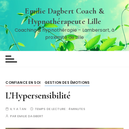
P
Emilie Dagbert Coach &
a
s
Hypnothérapeute Lille
s
Coaching & hypnothérapie – Lambersart, à
e
proximité de Lille
r
a
u
c
o
n
t
CONFIANCE EN SOI
GESTION DES ÉMOTIONS
e
L’Hypersensibilité
n
u
IL Y A 1 AN
TEMPS DE LECTURE :
4MINUTES
PAR
EMILIE DAGBERT