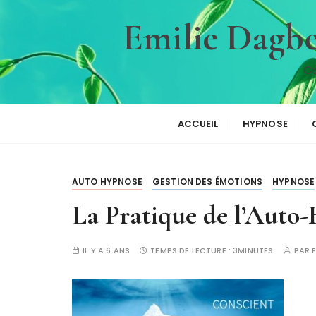
P
Emilie Dagbe
a
s
s
Co
e
r
a
ACCUEIL
HYPNOSE
u
c
o
AUTO HYPNOSE
GESTION DES ÉMOTIONS
HYPNOSE
n
t
La Pratique de l’Auto
e
n
IL Y A 6 ANS
TEMPS DE LECTURE :
3MINUTES
PAR
u