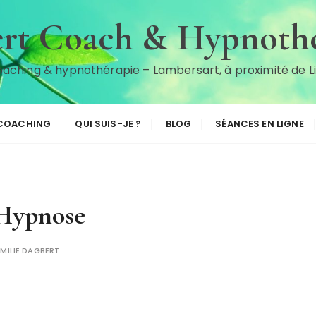
rt Coach & Hypnothé
aching & hypnothérapie – Lambersart, à proximité de Li
COACHING
QUI SUIS-JE ?
BLOG
SÉANCES EN LIGNE
-Hypnose
EMILIE DAGBERT