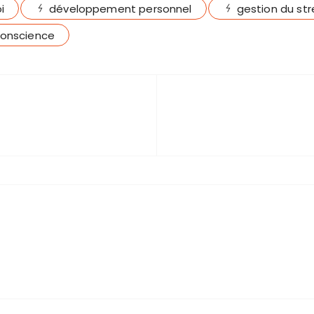
i
développement personnel
gestion du st
conscience