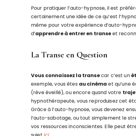
Pour pratiquer l’auto-hypnose, il est préfé
certainement une idée de ce qu’est l’hypnose 
même pour votre expérience d’auto-hypnose
d’
apprendre à entrer en transe
et reconn
La Transe en Question
Vous connaissez la transe
car c’est un
é
exemple, vous êtes
au cinéma
et qu’une é
(rêve éveillé), ou encore quand votre
traje
hypnothérapeute, vous reproduisez cet état 
Grâce à l’auto-hypnose, vous devenez ensui
l’auto-sabotage, ou tout simplement le str
vos ressources inconscientes. Elle peut êtr
sujet
ici
.