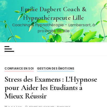
P
Emilie Dagbert Coach &
a
s
Hypnothérapeute Lille
s
Coaching & hypnothérapie – Lambersart, à
e
proximité de Lille
r
a
u
c
o
n
t
CONFIANCE EN SOI
GESTION DES ÉMOTIONS
e
Stress des Examens : L’Hypnose
n
pour Aider les Etudiants à
u
Mieux Réussir