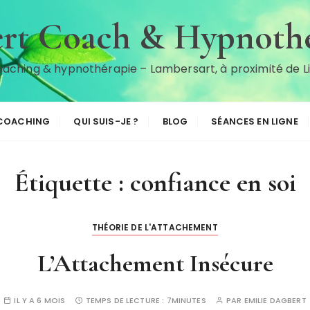
rt Coach & Hypnothé
aching & hypnothérapie – Lambersart, à proximité de Li
COACHING
QUI SUIS-JE ?
BLOG
SÉANCES EN LIGNE
Étiquette :
confiance en soi
THÉORIE DE L'ATTACHEMENT
L’Attachement Insécure
IL Y A 6 MOIS
TEMPS DE LECTURE :
7MINUTES
PAR
EMILIE DAGBERT