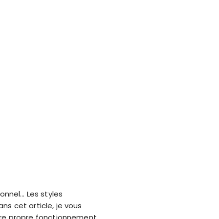
ionnel… Les styles
ns cet article, je vous
re propre fonctionnement