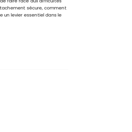
de faire face aux difficultés
’attachement sécure, comment
e un levier essentiel dans le