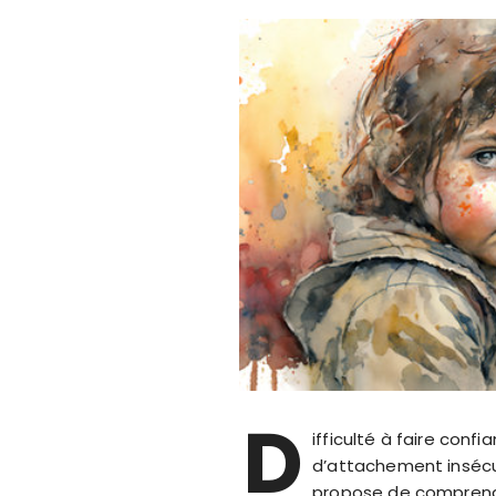
D
ifficulté à faire conf
d’attachement insécur
propose de comprendr