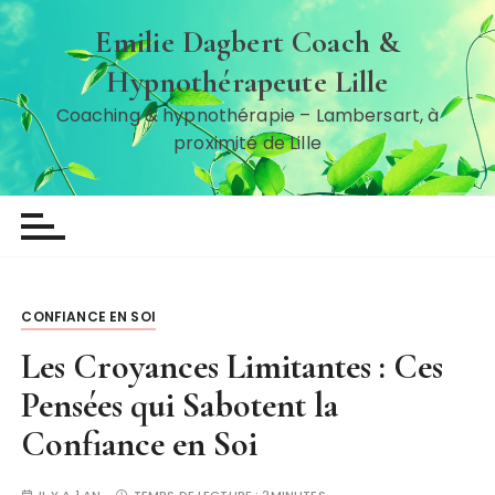
P
Emilie Dagbert Coach &
a
s
Hypnothérapeute Lille
s
Coaching & hypnothérapie – Lambersart, à
e
proximité de Lille
r
a
u
c
o
n
t
CONFIANCE EN SOI
e
Les Croyances Limitantes : Ces
n
Pensées qui Sabotent la
u
Confiance en Soi