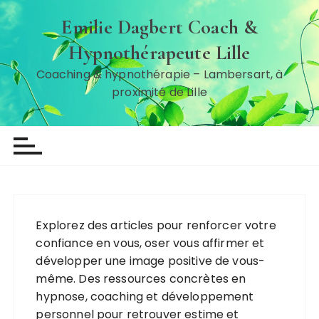
P
Emilie Dagbert Coach &
a
s
Hypnothérapeute Lille
s
Coaching & hypnothérapie – Lambersart, à
e
proximité de Lille
r
a
u
c
o
n
t
e
Explorez des articles pour renforcer votre
n
confiance en vous, oser vous affirmer et
u
développer une image positive de vous-
même. Des ressources concrètes en
hypnose, coaching et développement
personnel pour retrouver estime et