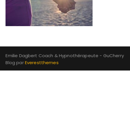
Emilie Dagbert Coach & Hypnothérapeute - GuCherry
Blog par
Everestthemes