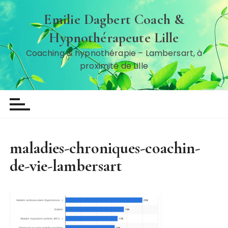
P
Emilie Dagbert Coach &
a
s
Hypnothérapeute Lille
s
Coaching & hypnothérapie – Lambersart, à
e
proximité de Lille
r
a
u
c
o
n
maladies-chroniques-coachin-
t
e
de-vie-lambersart
n
u