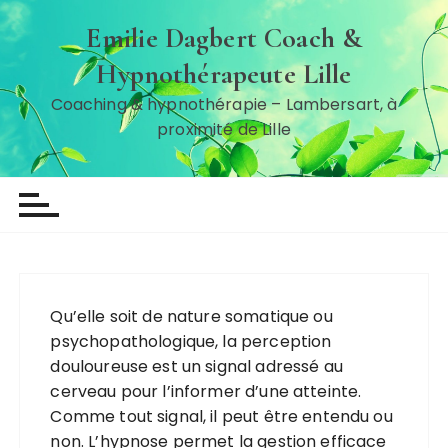
P
Emilie Dagbert Coach &
a
s
Hypnothérapeute Lille
s
Coaching & hypnothérapie – Lambersart, à
e
proximité de Lille
r
a
u
c
o
n
t
e
Qu’elle soit de nature somatique ou
n
psychopathologique, la perception
u
douloureuse est un signal adressé au
cerveau pour l’informer d’une atteinte.
Comme tout signal, il peut être entendu ou
non. L’hypnose permet la gestion efficace